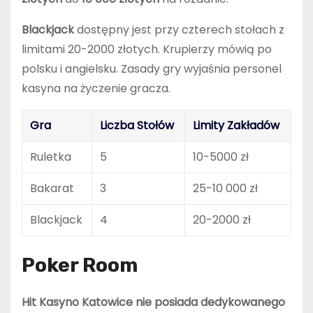
Blackjack
dostępny jest przy czterech stołach z
limitami 20-2000 złotych. Krupierzy mówią po
polsku i angielsku. Zasady gry wyjaśnia personel
kasyna na życzenie gracza.
Gra
Liczba Stołów
Limity Zakładów
Ruletka
5
10-5000 zł
Bakarat
3
25-10 000 zł
Blackjack
4
20-2000 zł
Poker Room
Hit Kasyno Katowice nie posiada dedykowanego