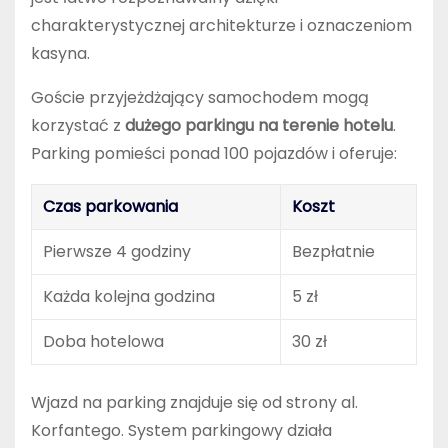
charakterystycznej architekturze i oznaczeniom
kasyna.
Goście przyjeżdżający samochodem mogą
korzystać z
dużego parkingu na terenie hotelu
.
Parking pomieści ponad 100 pojazdów i oferuje:
Czas parkowania
Koszt
Pierwsze 4 godziny
Bezpłatnie
Każda kolejna godzina
5 zł
Doba hotelowa
30 zł
Wjazd na parking znajduje się od strony al.
Korfantego. System parkingowy działa