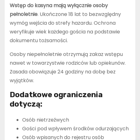
Wstęp do kasyna mają wyłącznie osoby
pełnoletnie
. Ukończone 18 lat to bezwzględny
wymóg wejścia do strefy hazardu. Ochrona
weryfikuje wiek każdego gościa na podstawie
dokumentu tożsamości.
Osoby niepełnoletnie otrzymują zakaz wstępu
nawet w towarzystwie rodziców lub opiekunów.
Zasada obowiązuje 24 godziny na dobę bez
wyjątków.
Dodatkowe ograniczenia
dotyczą:
Osób nietrzeźwych
Gości pod wpływem środków odurzających
Osób wpisanych do rejestru osób