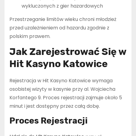
wykluczonych z gier hazardowych
Przestrzeganie limitów wieku chroni młodzież
przed uzależnieniem od hazardu zgodnie z
polskim prawem.
Jak Zarejestrować Się w
Hit Kasyno Katowice
Rejestracja w Hit Kasyno Katowice wymaga
osobistej wizyty w kasynie przy al. Wojciecha
Korfantego 9. Proces rejestracji zajmuje około 5
minut i jest dostępny przez całą dobę.
Proces Rejestracji