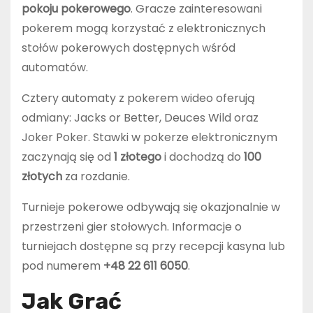
pokoju pokerowego
. Gracze zainteresowani
pokerem mogą korzystać z elektronicznych
stołów pokerowych dostępnych wśród
automatów.
Cztery automaty z pokerem wideo oferują
odmiany: Jacks or Better, Deuces Wild oraz
Joker Poker. Stawki w pokerze elektronicznym
zaczynają się od
1 złotego
i dochodzą do
100
złotych
za rozdanie.
Turnieje pokerowe odbywają się okazjonalnie w
przestrzeni gier stołowych. Informacje o
turniejach dostępne są przy recepcji kasyna lub
pod numerem
+48 22 611 6050
.
Jak Grać