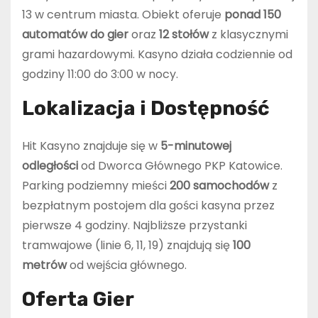
13 w centrum miasta. Obiekt oferuje
ponad 150
automatów do gier
oraz
12 stołów
z klasycznymi
grami hazardowymi. Kasyno działa codziennie od
godziny 11:00 do 3:00 w nocy.
Lokalizacja i Dostępność
Hit Kasyno znajduje się w
5-minutowej
odległości
od Dworca Głównego PKP Katowice.
Parking podziemny mieści
200 samochodów
z
bezpłatnym postojem dla gości kasyna przez
pierwsze 4 godziny. Najbliższe przystanki
tramwajowe (linie 6, 11, 19) znajdują się
100
metrów
od wejścia głównego.
Oferta Gier