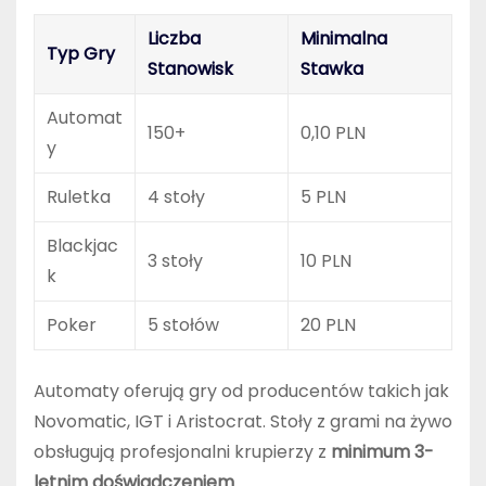
Liczba
Minimalna
Typ Gry
Stanowisk
Stawka
Automat
150+
0,10 PLN
y
Ruletka
4 stoły
5 PLN
Blackjac
3 stoły
10 PLN
k
Poker
5 stołów
20 PLN
Automaty oferują gry od producentów takich jak
Novomatic, IGT i Aristocrat. Stoły z grami na żywo
obsługują profesjonalni krupierzy z
minimum 3-
letnim doświadczeniem
.