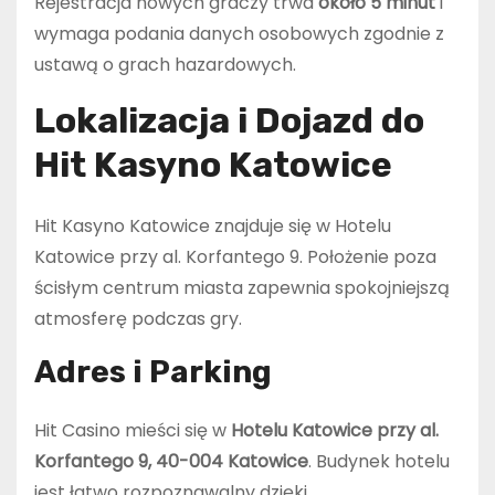
Rejestracja nowych graczy trwa
około 5 minut
i
wymaga podania danych osobowych zgodnie z
ustawą o grach hazardowych.
Lokalizacja i Dojazd do
Hit Kasyno Katowice
Hit Kasyno Katowice znajduje się w Hotelu
Katowice przy al. Korfantego 9. Położenie poza
ścisłym centrum miasta zapewnia spokojniejszą
atmosferę podczas gry.
Adres i Parking
Hit Casino mieści się w
Hotelu Katowice przy al.
Korfantego 9, 40-004 Katowice
. Budynek hotelu
jest łatwo rozpoznawalny dzięki