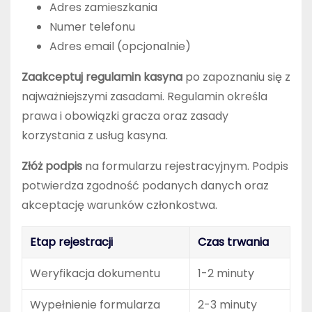
Adres zamieszkania
Numer telefonu
Adres email (opcjonalnie)
Zaakceptuj regulamin kasyna
po zapoznaniu się z
najważniejszymi zasadami. Regulamin określa
prawa i obowiązki gracza oraz zasady
korzystania z usług kasyna.
Złóż podpis
na formularzu rejestracyjnym. Podpis
potwierdza zgodność podanych danych oraz
akceptację warunków członkostwa.
Etap rejestracji
Czas trwania
Weryfikacja dokumentu
1-2 minuty
Wypełnienie formularza
2-3 minuty