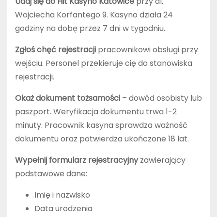
Udaj się do Hit Kasyno Katowice
przy al.
Wojciecha Korfantego 9. Kasyno działa 24
godziny na dobę przez 7 dni w tygodniu.
Zgłoś chęć rejestracji
pracownikowi obsługi przy
wejściu. Personel przekieruje cię do stanowiska
rejestracji.
Okaż dokument tożsamości
– dowód osobisty lub
paszport. Weryfikacja dokumentu trwa 1-2
minuty. Pracownik kasyna sprawdza ważność
dokumentu oraz potwierdza ukończone 18 lat.
Wypełnij formularz rejestracyjny
zawierający
podstawowe dane:
Imię i nazwisko
Data urodzenia