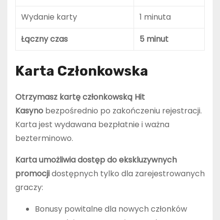
Wydanie karty
1 minuta
Łączny czas
5 minut
Karta Członkowska
Otrzymasz kartę członkowską Hit
Kasyno
bezpośrednio po zakończeniu rejestracji.
Karta jest wydawana bezpłatnie i ważna
bezterminowo.
Karta umożliwia dostęp do ekskluzywnych
promocji
dostępnych tylko dla zarejestrowanych
graczy:
Bonusy powitalne dla nowych członków